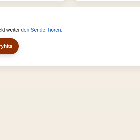
ekt weiter
den Sender hören
.
ryhits