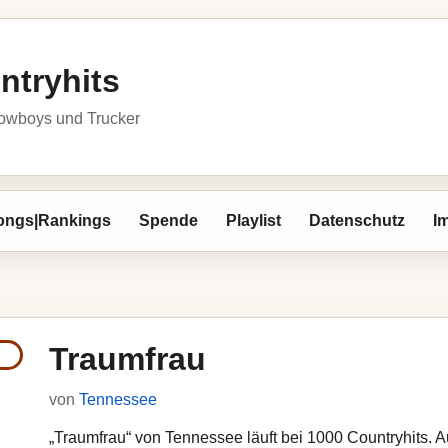
ntryhits
owboys und Trucker
ongs|Rankings
Spende
Playlist
Datenschutz
I
Traumfrau
von
Tennessee
„Traumfrau“ von Tennessee läuft bei 1000 Countryhits. Au