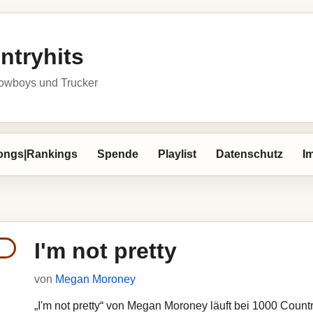
ntryhits
owboys und Trucker
ongs|Rankings
Spende
Playlist
Datenschutz
I
I'm not pretty
von
Megan Moroney
„I'm not pretty“ von Megan Moroney läuft bei 1000 Country