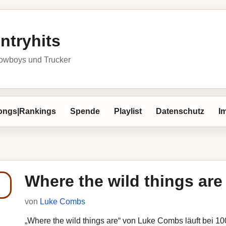
ntryhits
owboys und Trucker
ongs|Rankings
Spende
Playlist
Datenschutz
I
Where the wild things are
von
Luke Combs
„Where the wild things are“ von Luke Combs läuft bei 100