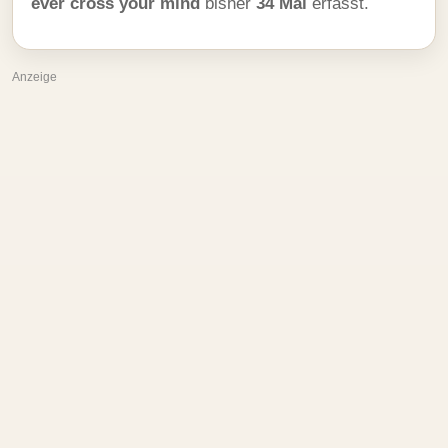
ever cross your mind
bisher
34 Mal
erfasst.
Anzeige