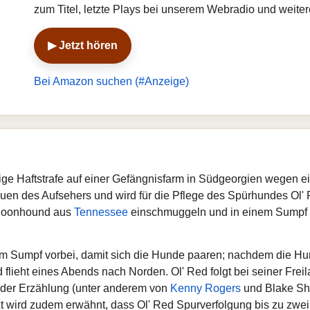
zum Titel, letzte Plays bei unserem Webradio und weite
▶ Jetzt hören
Bei Amazon suchen (#Anzeige)
ährige Haftstrafe auf einer Gefängnisfarm in Südgeorgien wegen
uen des Aufsehers und wird für die Pflege des Spürhundes Ol' R
k Coonhound aus
Tennessee
einschmuggeln und in einem Sumpf 
 am Sumpf vorbei, damit sich die Hunde paaren; nachdem die 
d flieht eines Abends nach Norden. Ol' Red folgt bei seiner Frei
 der Erzählung (unter anderem von
Kenny Rogers
und Blake She
ext wird zudem erwähnt, dass Ol' Red Spurverfolgung bis zu zwe