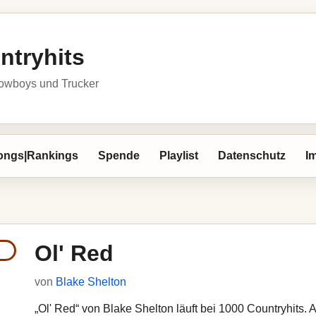
ntryhits
owboys und Trucker
ongs|Rankings
Spende
Playlist
Datenschutz
I
Ol' Red
von
Blake Shelton
„Ol' Red“ von Blake Shelton läuft bei 1000 Countryhits. A