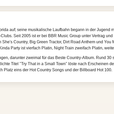
ida auf; seine musikalische Laufbahn begann in der Jugend mit
lubs. Seit 2005 ist er bei BBR Music Group unter Vertrag und ve
 She's Country, Big Green Tractor, Dirt Road Anthem und You Ma
a Party ist vierfach Platin, Night Train zweifach Platin, weiter
gen, darunter zweimal für das Beste Country‑Album. Rund 30 sei
lichte Titel "Try That in a Small Town" löste nach Erscheinen 
h Platz eins der Hot Country Songs und der Billboard Hot 100.