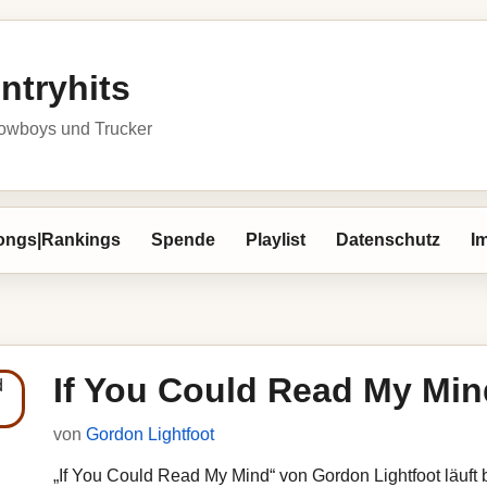
ntryhits
owboys und Trucker
ongs|Rankings
Spende
Playlist
Datenschutz
I
If You Could Read My Min
von
Gordon Lightfoot
„If You Could Read My Mind“ von Gordon Lightfoot läuft b