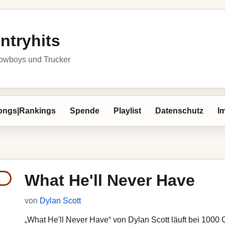
ntryhits
owboys und Trucker
ongs|Rankings
Spende
Playlist
Datenschutz
I
What He'll Never Have
von
Dylan Scott
„What He'll Never Have“ von Dylan Scott läuft bei 1000 C