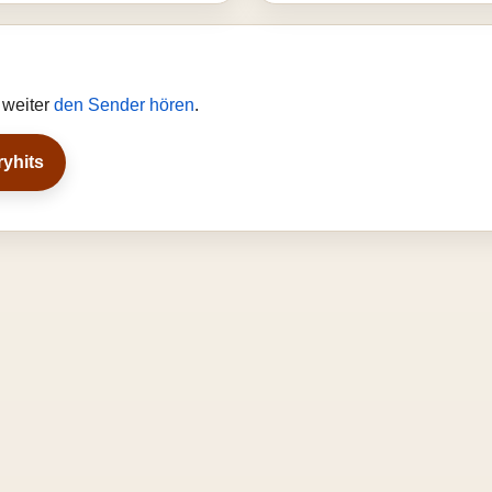
 weiter
den Sender hören
.
ryhits