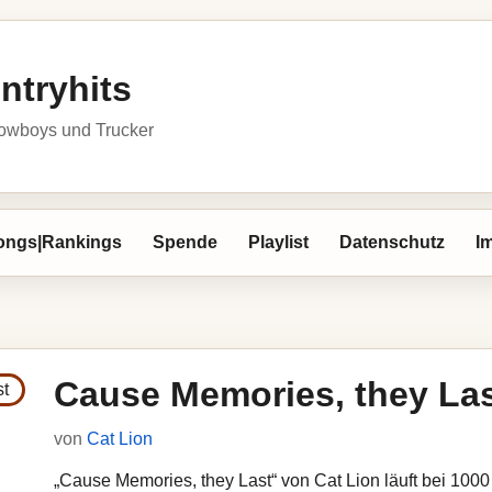
ntryhits
owboys und Trucker
ongs|Rankings
Spende
Playlist
Datenschutz
I
Cause Memories, they La
von
Cat Lion
„Cause Memories, they Last“ von Cat Lion läuft bei 1000 