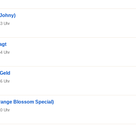
 Johny)
33 Uhr
agt
54 Uhr
 Geld
46 Uhr
range Blossom Special)
10 Uhr