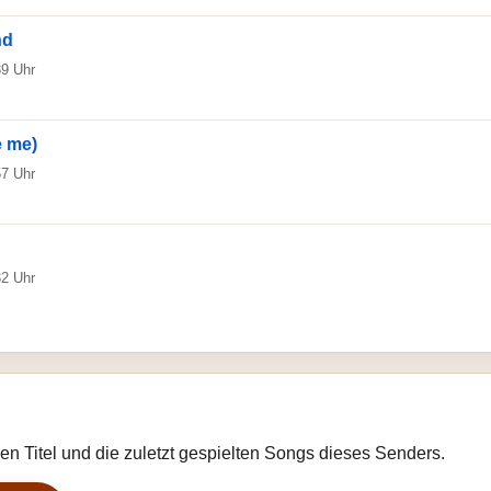
nd
39 Uhr
e me)
57 Uhr
32 Uhr
llen Titel und die zuletzt gespielten Songs dieses Senders.