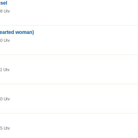
esel
08 Uhr
earted woman)
30 Uhr
11 Uhr
20 Uhr
25 Uhr